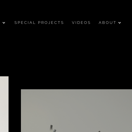
S
SPECIAL PROJECTS
VIDEOS
ABOUT